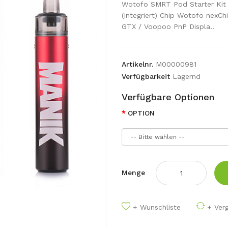
Wotofo SMRT Pod Starter K
(integriert) Chip Wotofo nexC
GTX / Voopoo PnP Displa..
Artikelnr.
M00000981
Verfügbarkeit
Lagernd
Verfügbare Optionen
OPTION
Menge
+ Wunschliste
+ Verg