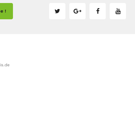
e !
is.de