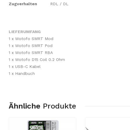
Zugverhalten
RDL / DL
LIEFERUMFANG
1 x Wotofo SMRT Mod
1 x Wotofo SMRT Pod
1 x Wotofo SMRT RBA
1 x Wotofo D15 Coil 0.2 Ohm
1 x USB-C Kabel
1 x Handbuch
Ähnliche
Produkte