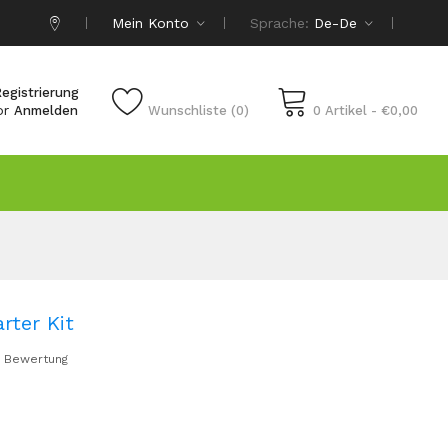
Mein Konto
Sprache:
De-De
egistrierung
or
Anmelden
Wunschliste (0)
0 Artikel - €0,00
rter Kit
 Bewertung