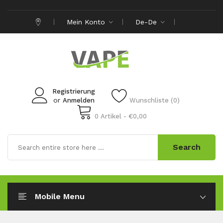
Mein Konto
De-De
Registrierung
or
Anmelden
Wunschliste (0)
0 Artikel - €0,00
Search
Mobile Menu