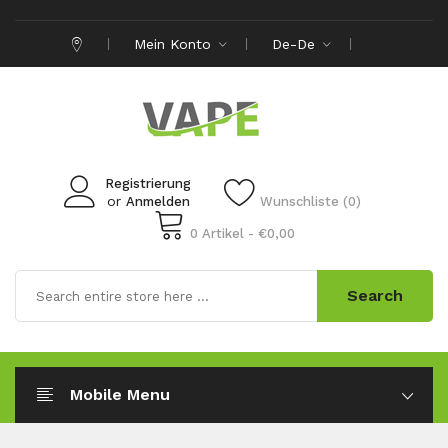
Mein Konto
De-De
Registrierung
or
Anmelden
Wunschliste (0)
0 Artikel - €0,00
Search
Mobile Menu