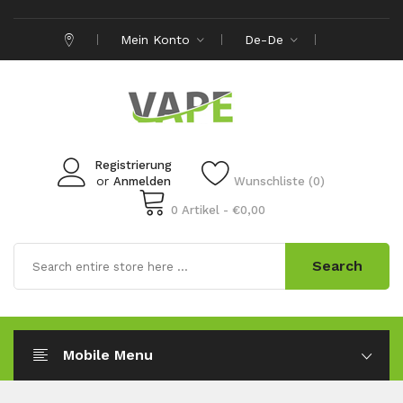
Mein Konto
De-De
Registrierung
or
Anmelden
Wunschliste (0)
0 Artikel - €0,00
Search
Mobile Menu