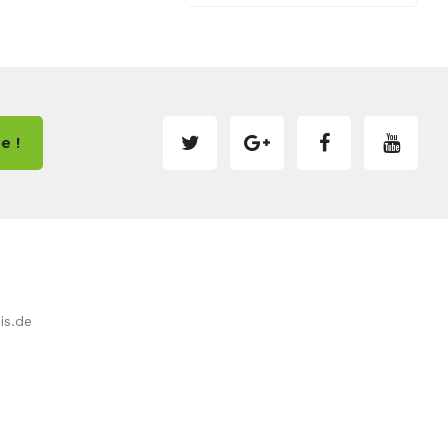
e !
is.de